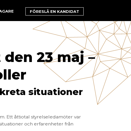
TAGARE
FÖRESLÅ EN KANDIDAT
 den 23 maj –
ller
reta situationer
 Ett åttiotal styrelseledamöter var
situationer och erfarenheter från