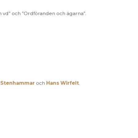
 vd” och ”Ordföranden och ägarna”.
f Stenhammar
och
Hans Wirfelt
.