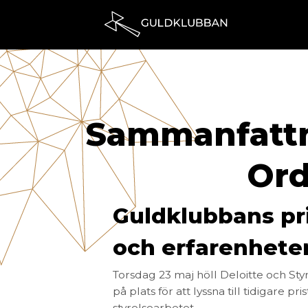
Sammanfattni
Ord
Guldklubbans pr
och erfarenheter 
Torsdag 23 maj höll Deloitte och St
på plats för att lyssna till tidigar
styrelsearbetet.