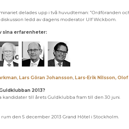
inariet delades upp i två huvudteman: ”Ordföranden och
ldiskussion ledd av dagens moderator Ulf Wickbom.
 sina erfarenheter:
arkman
,
Lars Göran Johansson
,
Lars-Erik Nilsson,
Olo
 Guldklubban 2013?
kandidater till årets Guldklubba fram till den 30 juni.
r rum den 5 december 2013 Grand Hôtel i Stockholm.