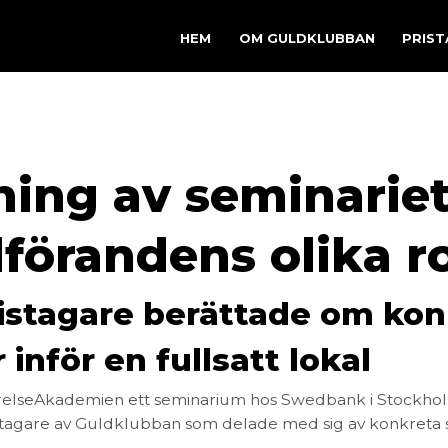
HEM
OM GULDKLUBBAN
PRIS
ng av seminariet
förandens olika ro
istagare berättade om konk
inför en fullsatt lokal
yrelseAkademien ett seminarium hos Swedbank i Stockholm.
e pristagare av Guldklubban som delade med sig av konkreta 