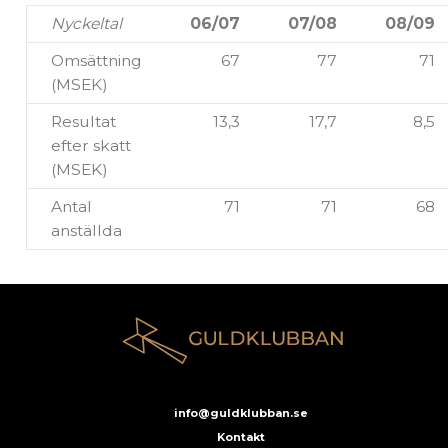
Nyckeltal
06/07
07/08
08/09
Omsättning
67
77
71
(MSEK)
Resultat
13,3
17,7
8,5
efter skatt
(MSEK)
Antal
71
71
68
anställda
info@guldklubban.se
Kontakt