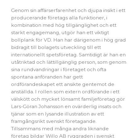
Genom sin affärserfarenhet och djupa insikt i ett
producerande företags alla funktioner, i
kombination med hög tillgänglighet och ett
starkt engagemang, utgör han ett viktigt
bollplank för VD. Han har därigenom i hög grad
bidragit till bolagets utveckling till ett
internationellt spetsföretag. Samtidigt är han en
utåtriktad och lättillgänglig person, som genom
sina rundvandringar i företaget och ofta
spontana anföranden har gett
ordförandeskapet ett ansikte gentemot de
anställda. I rollen som extern ordförande i ett
välskött och mycket lönsamt familjeföretag gör
Lars-Göran Johansson en ovärderlig insats och
tjänar som en lysande illustration av ett
framgångsrikt svenskt företagande.
Tillsammans med många andra liknande
företag bildar Willo AB ryggraden i svenskt