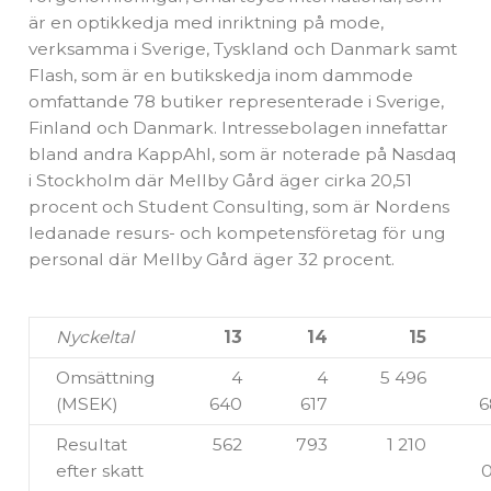
är en optikkedja med inriktning på mode,
verksamma i Sverige, Tyskland och Danmark samt
Flash, som är en butikskedja inom dammode
omfattande 78 butiker representerade i Sverige,
Finland och Danmark. Intressebolagen innefattar
bland andra KappAhl, som är noterade på Nasdaq
i Stockholm där Mellby Gård äger cirka 20,51
procent och Student Consulting, som är Nordens
ledanade resurs- och kompetensföretag för ung
personal där Mellby Gård äger 32 procent.
Nyckeltal
13
14
15
Omsättning
4
4
5 496
(MSEK)
640
617
6
Resultat
562
793
1 210
efter skatt
0