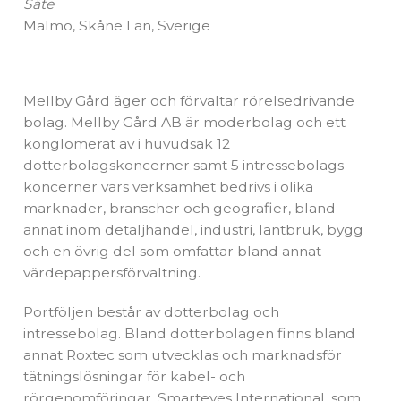
Säte
Malmö, Skåne Län, Sverige
Mellby Gård äger och förvaltar rörelsedrivande
bolag. Mellby Gård AB är moderbolag och ett
konglomerat av i huvudsak 12
dotterbolagskoncerner samt 5 intressebolags-
koncerner vars verksamhet bedrivs i olika
marknader, branscher och geografier, bland
annat inom detaljhandel, industri, lantbruk, bygg
och en övrig del som omfattar bland annat
värdepappersförvaltning.
Portföljen består av dotterbolag och
intressebolag. Bland dotterbolagen finns bland
annat Roxtec som utvecklas och marknadsför
tätningslösningar för kabel- och
rörgenomföringar, Smarteyes International, som