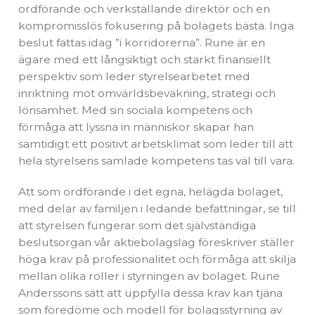
ordförande och verkställande direktör och en
kompromisslös fokusering på bolagets bästa. Inga
beslut fattas idag ”i korridorerna”. Rune är en
ägare med ett långsiktigt och starkt finansiellt
perspektiv som leder styrelsearbetet med
inriktning mot omvärldsbevakning, strategi och
lönsamhet. Med sin sociala kompetens och
förmåga att lyssna in människor skapar han
samtidigt ett positivt arbetsklimat som leder till att
hela styrelsens samlade kompetens tas väl till vara.
Att som ordförande i det egna, helägda bolaget,
med delar av familjen i ledande befattningar, se till
att styrelsen fungerar som det självständiga
beslutsorgan vår aktiebolagslag föreskriver ställer
höga krav på professionalitet och förmåga att skilja
mellan olika roller i styrningen av bolaget. Rune
Anderssons sätt att uppfylla dessa krav kan tjäna
som föredöme och modell för bolagsstyrning av