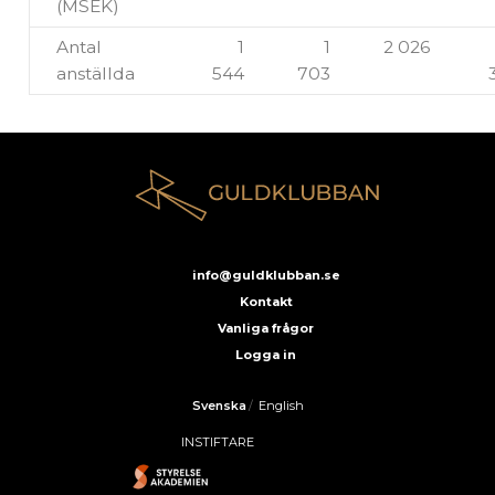
(MSEK)
Antal
1
1
2 026
anställda
544
703
info@guldklubban.se
Kontakt
Vanliga frågor
Logga in
Svenska
/
English
INSTIFTARE