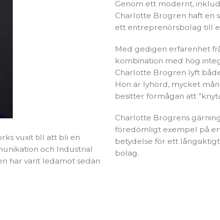
Genom ett modernt, inklud
Charlotte Brogren haft en 
ett entreprenörsbolag till e
Med gedigen erfarenhet från
kombination med hög integ
Charlotte Brogren lyft både 
Hon är lyhörd, mycket mån 
besitter förmågan att ”knyta
Charlotte Brogrens gärning
föredömligt exempel på e
 vuxit till att bli en
betydelse för ett långsikti
unikation och Industrial
bolag.
ren har varit ledamot sedan