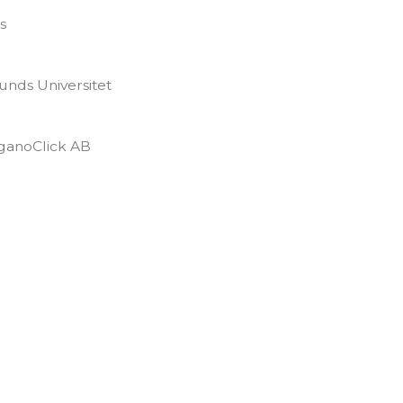
s
unds Universitet
rganoClick AB