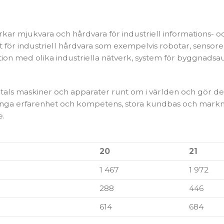
kar mjukvara och hårdvara för industriell informations- 
 för industriell hårdvara som exempelvis robotar, sensor
on med olika industriella nätverk, system för byggnadsau
ls maskiner och apparater runt om i världen och gör det 
långa erfarenhet och kompetens, stora kundbas och mark
e.
20
21
1 467
1 972
288
446
614
684