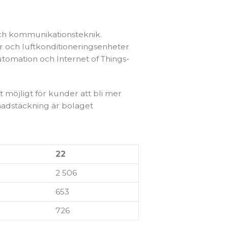
och kommunikationsteknik.
er och luftkonditioneringsenheter
tomation och Internet of Things-
möjligt för kunder att bli mer
nadstäckning är bolaget
22
2 506
653
726