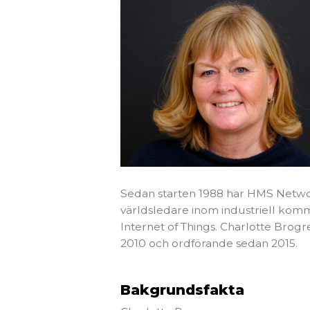
Sedan starten 1988 har HMS Networks
världsledare inom industriell komm
Internet of Things. Charlotte Brog
2010 och ordförande sedan 2015.
Bakgrundsfakta